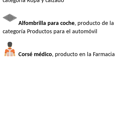
categoría
Ropa y calzado
Alfombrilla para coche
, producto de la
categoría
Productos para el automóvil
Corsé médico
, producto en la
Farmacia
¡Comience el juego de negocios!
¡Unirse a nosotros!
Facebook
Twitter
¡Compartir!